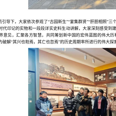
员引导下，大家依次参观了“古园新生”“宴集群贤”“肝胆相照”
时代印记的实物和一段段详实史料生动讲解，大家深刻感受到建
界意见，汇聚各方智慧，共同筹划新中国的宏伟蓝图的伟大历
为破解“其兴也勃焉，其亡也忽焉”的历史周期率所进行的伟大探