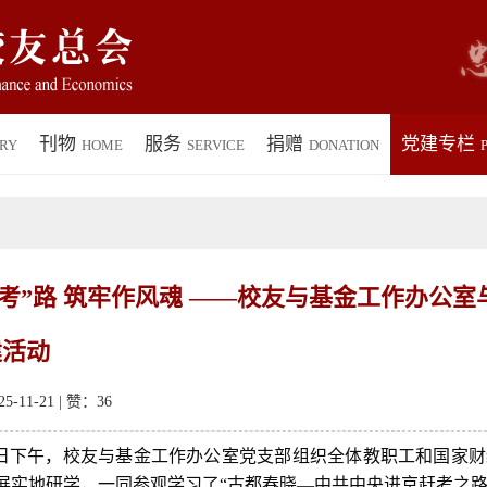
刊物
服务
捐赠
党建专栏
RY
HOME
SERVICE
DONATION
P
考”路 筑牢作风魂 ——校友与基金工作办公
建活动
-11-21 | 赞：
36
19日下午，校友与基金工作办公室党支部组织全体教职工和国家
展实地研学，一同参观学习了“古都春晓—中共中央进京赶考之路