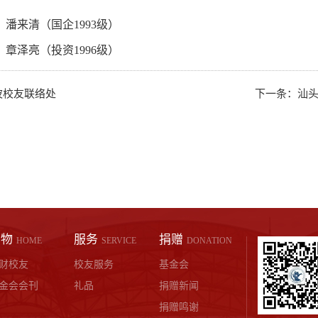
潘来清（国企1993级）
：
章泽亮（投资1996级）
波校友联络处
下一条：
汕
刊物
服务
捐赠
HOME
SERVICE
DONATION
财校友
校友服务
基金会
金会会刊
礼品
捐赠新闻
捐赠鸣谢