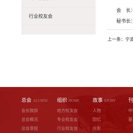
会 长：
行业校友会
秘书长
上一条：
宁
总会
组织
故事
ALUMNI
HOME
STORY
会长致辞
地方校友会
人物
中
总会概况
专业校友会
回忆
基
总会章程
行业校友会
光影