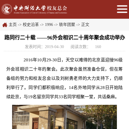
主页
->
校史沿革
->
1996
->
轶年团聚
-> 正文
路同行二十载 ——96外会相识二十周年聚会成功举办
发表时间：2019-04-30
阅读次数：
160
2016年10月29-30日，天空以难得的北京蓝迎接96级
外会班相识二十年的聚会。此次聚会虽然准备仓促，但在筹
备组的努力和校友总会以及刘树勇老师的大力支持下，仍顺
利举行了。同学们都积极响应，14名外地同学从28日开始陆
续赴京，与19名留京同学共33名同学相聚一堂，共话桑麻。