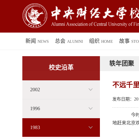
新闻
总会
组织
故事
NEWS
ALUMNI
HOME
STO
轶年团聚
校史沿革
不远千里
2002
发布日期：2019
1996
今时北
地赶来北京
1983