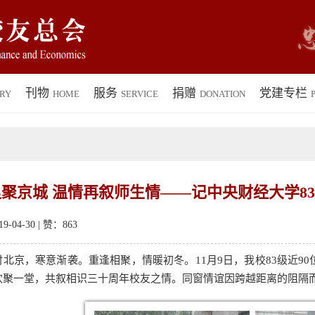
刊物
服务
捐赠
党建专栏
RY
HOME
SERVICE
DONATION
P
聚京城 温情再叙师生情——记中央财经大学83
-04-30 | 赞：
863
京，寒意渐袭。重逢相聚，情暖初冬。11月9日，我校83级近9
欢聚一堂，共叙相识三十周年校友之情。同窗情谊因跨越距离的阻隔